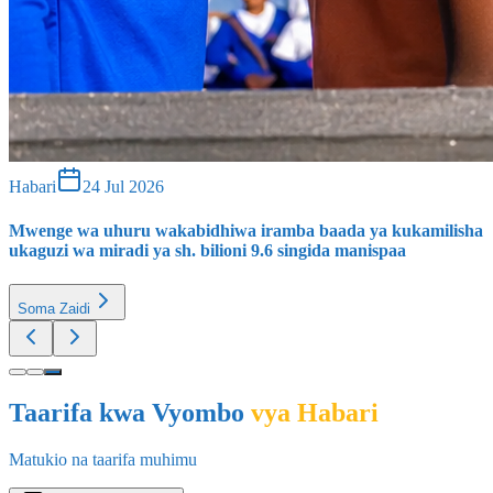
Habari
24 Jul 2026
Mwenge wa uhuru wakabidhiwa iramba baada ya kukamilis
ukaguzi wa miradi ya sh. bilioni 9.6 singida manispaa
Soma Zaidi
Taarifa kwa Vyombo
vya Habari
Matukio na taarifa muhimu