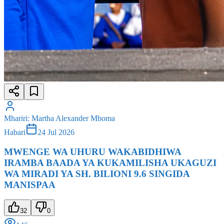
Mhariri
:
Martha Alexander Mboma
Habari
24 Jul 2026
MWENGE WA UHURU WAKABIDHIWA
IRAMBA BAADA YA KUKAMILISHA UKAGUZI
WA MIRADI YA SH. BILIONI 9.6 SINGIDA
MANISPAA
32
0