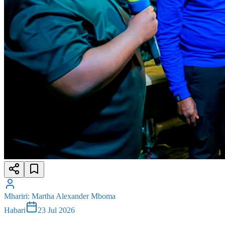
Mhariri
:
Martha Alexander Mboma
Habari
23 Jul 2026