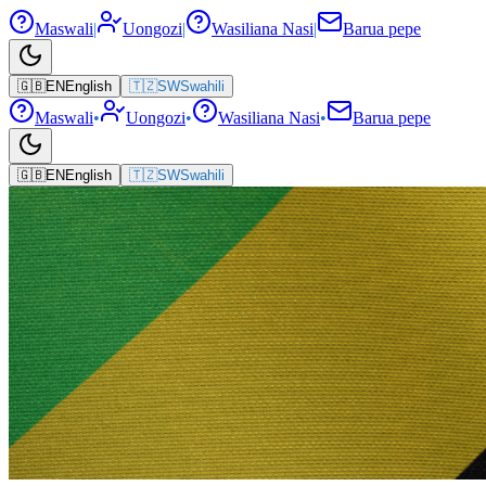
Maswali
|
Uongozi
|
Wasiliana Nasi
|
Barua pepe
🇬🇧
EN
English
🇹🇿
SW
Swahili
Maswali
•
Uongozi
•
Wasiliana Nasi
•
Barua pepe
🇬🇧
EN
English
🇹🇿
SW
Swahili