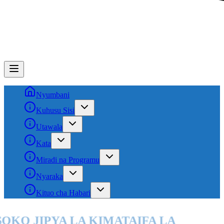
Nyumbani
Kuhusu Sisi
Utawala
Kata
Miradi na Programu
Nyaraka
Kituo cha Habari
SOKO JIPYA LA KIMATAIFA LA