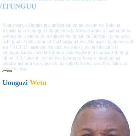
VITUNGUU
Manispaa ya Singida inaendelea kujivunia uwepo wa Soko la
Kimataifa la Vitunguu lililopo eneo la Misuna ambalo linahudumia
wafanyabiashara kutoka mikoa mbalimbali ya Tanzania pamoja na
nchi jirani. Katika kuimarisha biashara hiyo, Manispaa kupitia mradi
wa TACTIC inasimamia ujenzi wa soko jipya la kimataifa la
vitunguu katika eneo la Kititimo litakalogharimu takribani shilingi
bilioni 3.9, hatua inayotarajiwa kuongeza fursa za biashara na
kukuza uchumi wa wananchi na soko hilo kwa sasa lipo hatua za
awali kabisa.
Uongozi
Wetu