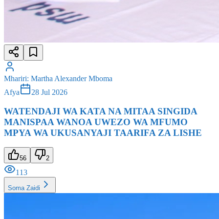
Mhariri
:
Martha Alexander Mboma
Afya
28 Jul 2026
WATENDAJI WA KATA NA MITAA SINGIDA
MANISPAA WANOA UWEZO WA MFUMO
MPYA WA UKUSANYAJI TAARIFA ZA LISHE
56
2
113
Soma Zaidi