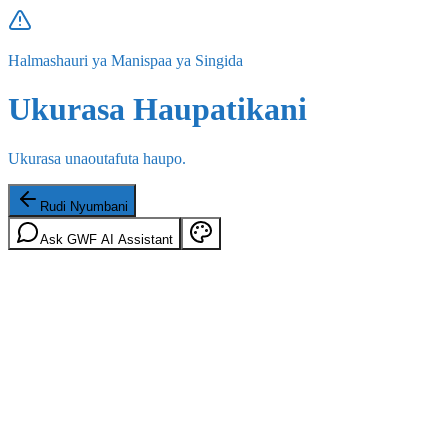
Halmashauri ya Manispaa ya Singida
Ukurasa Haupatikani
Ukurasa unaoutafuta haupo.
Rudi Nyumbani
Ask GWF AI Assistant