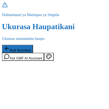
Halmashauri ya Manispaa ya Singida
Ukurasa Haupatikani
Ukurasa unaoutafuta haupo.
Rudi Nyumbani
Ask GWF AI Assistant